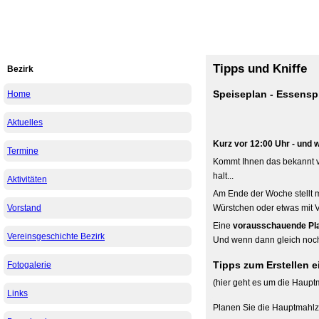
Tipps und Kniffe
Bezirk
Speiseplan - Essens
Home
Aktuelles
Kurz vor 12:00 Uhr - und 
Termine
Kommt Ihnen das bekannt v
halt...
Aktivitäten
Am Ende der Woche stellt m
Vorstand
Würstchen oder etwas mit V
Eine
vorausschauende P
Vereinsgeschichte Bezirk
Und wenn dann gleich noch e
Tipps zum Erstellen 
Fotogalerie
(hier geht es um die Haupt
Links
Planen Sie die Hauptmahlzei