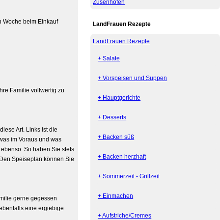
Zusenhofen
n Woche beim Einkauf
LandFrauen Rezepte
LandFrauen Rezepte
+ Salate
+ Vorspeisen und Suppen
hre Familie vollwertig zu
+ Hauptgerichte
+ Desserts
ese Art. Links ist die
+ Backen süß
, was im Voraus und was
e ebenso. So haben Sie stets
+ Backen herzhaft
! Den Speiseplan können Sie
+ Sommerzeit - Grillzeit
+ Einmachen
Familie gerne gegessen
benfalls eine ergiebige
+ Aufstriche/Cremes