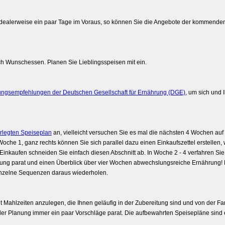
dealerweise ein paar Tage im Voraus, so können Sie die Angebote der kommende
ch Wunschessen. Planen Sie Lieblingsspeisen mit ein.
ungsempfehlungen der Deutschen Gesellschaft für Ernährung (DGE)
, um sich und I
erlegten Speiseplan
an, vielleicht versuchen Sie es mal die nächsten 4 Wochen auf di
Woche 1, ganz rechts können Sie sich parallel dazu einen Einkaufszettel erstellen
 Einkaufen schneiden Sie einfach diesen Abschnitt ab. In Woche 2 - 4 verfahren Si
anung parat und einen Überblick über vier Wochen abwechslungsreiche Ernährung
nzelne Sequenzen daraus wiederholen.
 mit Mahlzeiten anzulegen, die Ihnen geläufig in der Zubereitung sind und von der 
er Planung immer ein paar Vorschläge parat. Die aufbewahrten Speisepläne sind e