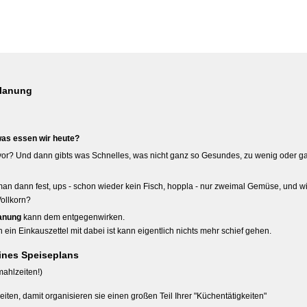
planung
was essen wir heute?
or? Und dann gibts was Schnelles, was nicht ganz so Gesundes, zu wenig oder ga
an dann fest, ups - schon wieder kein Fisch, hoppla - nur zweimal Gemüse, und w
ollkorn?
lanung
kann dem entgegenwirken.
in Einkauszettel mit dabei ist kann eigentlich nichts mehr schief gehen.
eines Speiseplans
mahlzeiten!)
ten, damit organisieren sie einen großen Teil Ihrer "Küchentätigkeiten"